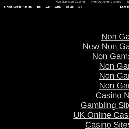
Non Gamstop Casinos
Non Gamstop Casinos
N
Inspir
Non Ga
New Non Ga
Non Gams
Non Ga
Non Ga
Non Ga
Casino 
Gambling Si
UK Online Cas
Casino Sit