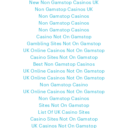
New Non Gamstop Casinos UK
Non Gamstop Casinos UK
Non Gamstop Casinos
Non Gamstop Casinos
Non Gamstop Casinos
Casino Not On Gamstop
Gambling Sites Not On Gamstop
UK Online Casinos Not On Gamstop
Casino Sites Not On Gamstop
Best Non Gamstop Casinos
UK Online Casinos Not On Gamstop
UK Online Casinos Not On Gamstop
Non Gamstop Casino
UK Online Casinos Not On Gamstop
Non Gamstop Casinos
Sites Not On Gamstop
List Of UK Casino Sites
Casino Sites Not On Gamstop
UK Casinos Not On Gamstop