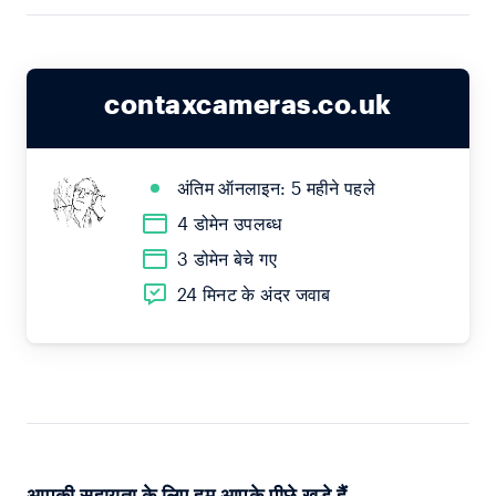
contaxcameras.co.uk
अंतिम ऑनलाइन: 5 महीने पहले
4 डोमेन उपलब्ध
3 डोमेन बेचे गए
24 मिनट के अंदर जवाब
आपकी सहायता के लिए हम आपके पीछे खड़े हैं