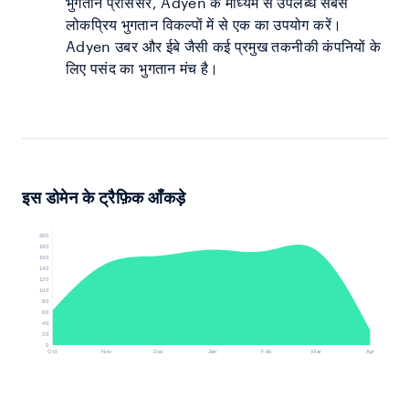
भुगतान प्रोसेसर, Adyen के माध्यम से उपलब्ध सबसे
लोकप्रिय भुगतान विकल्पों में से एक का उपयोग करें।
Adyen उबर और ईबे जैसी कई प्रमुख तकनीकी कंपनियों के
लिए पसंद का भुगतान मंच है।
इस डोमेन के ट्रैफ़िक आँकड़े
200
180
160
140
120
100
80
60
40
20
0
Oct
Nov
Dec
Jan
Feb
Mar
Apr