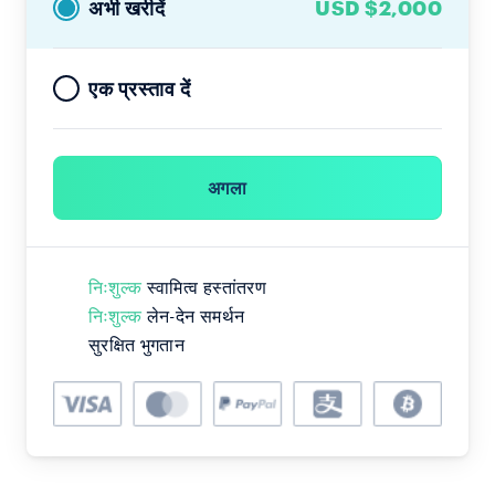
अभी खरीदें
USD $2,000
एक प्रस्ताव दें
अगला
निःशुल्क
स्वामित्व हस्तांतरण
निःशुल्क
लेन-देन समर्थन
सुरक्षित भुगतान