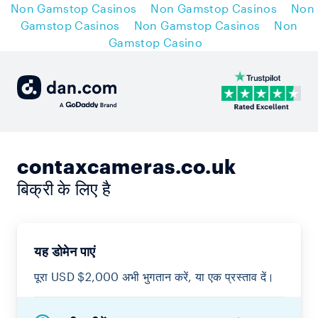
Non Gamstop Casinos
Non Gamstop Casinos
Non
Gamstop Casinos
Non Gamstop Casinos
Non
Gamstop Casino
contaxcameras.co.uk
बिक्री के लिए है
यह डोमेन पाएं
पूरा USD $2,000 अभी भुगतान करें, या एक प्रस्ताव दें।