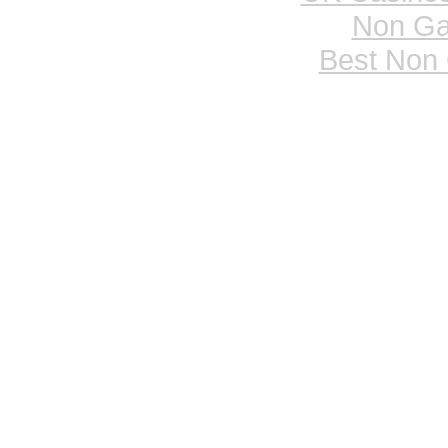
Non Ga
Best Non