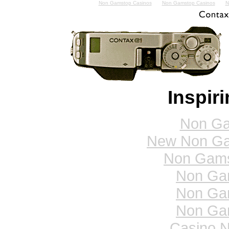
Non Gamstop Casinos
Non Gamstop Casinos
N
Inspir
Non Ga
New Non Ga
Non Gams
Non Ga
Non Ga
Non Ga
Casino 